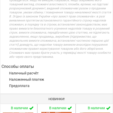
провадиться: якщо не використовувався; якщо збережено його
товарний вигляд, споживчі властивості, пломби, ярлики; на підставі
розрахунковий документ, виданий споживачеві разом з проданим
товаром. умови обміну / повернення товару неналежної якості стаття
8. Згідно із законом України «про захист прав споживачів»: в разі
виявлення протягом встановленого гарантійного строку недоліків
споживач, в порядку та в строки, встановлені законодавством, має
право вимагати безоплатного усунення недоліків товару в розумний
строк. вимоги споживача, передбачених цією статтею, не підлягають
задоволенню, якщо продавець, виробник (підприємство, що
задовольняє вимоги споживача, встановлені частиною першою цієї
статті) доведуть, що недоліки товару виникли внаслідок порушення
споживачем правил користування товаром або його зберігання.
Споживач має право брати участь у перевірці якості товару особисто
або через свого представника.
Способы оплаты
Наличный расчёт
Наложенный платеж
Предоплата
НОВИНКИ!
В наличии
В наличии
В наличии