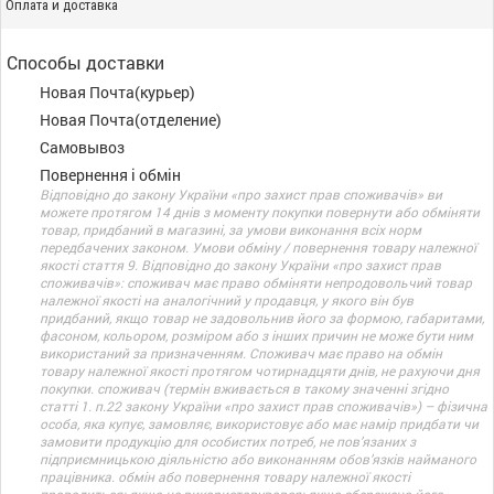
Оплата и доставка
Способы доставки
Новая Почта(курьер)
Новая Почта(отделение)
Самовывоз
Повернення і обмін
Відповідно до закону України «про захист прав споживачів» ви
можете протягом 14 днів з моменту покупки повернути або обміняти
товар, придбаний в магазині, за умови виконання всіх норм
передбачених законом. Умови обміну / повернення товару належної
якості стаття 9. Відповідно до закону України «про захист прав
споживачів»: споживач має право обміняти непродовольчий товар
належної якості на аналогічний у продавця, у якого він був
придбаний, якщо товар не задовольнив його за формою, габаритами,
фасоном, кольором, розміром або з інших причин не може бути ним
використаний за призначенням. Споживач має право на обмін
товару належної якості протягом чотирнадцяти днів, не рахуючи дня
покупки. споживач (термін вживається в такому значенні згідно
статті 1. п.22 закону України «про захист прав споживачів») – фізична
особа, яка купує, замовляє, використовує або має намір придбати чи
замовити продукцію для особистих потреб, не пов’язаних з
підприємницькою діяльністю або виконанням обов’язків найманого
працівника. обмін або повернення товару належної якості