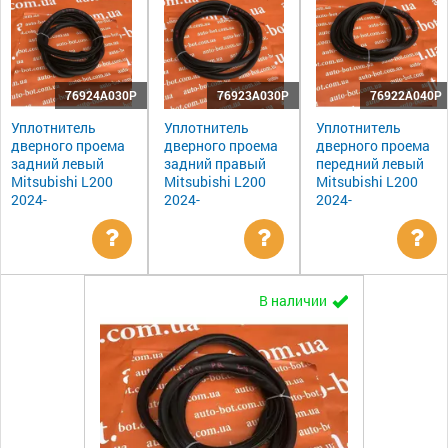
76924A030P
76923A030P
76922A040P
Уплотнитель
Уплотнитель
Уплотнитель
дверного проема
дверного проема
дверного проема
задний левый
задний правый
передний левый
Mitsubishi L200
Mitsubishi L200
Mitsubishi L200
2024-
2024-
2024-
Уточнить
Уточнить
Ут
В наличии
цену
цену
цен