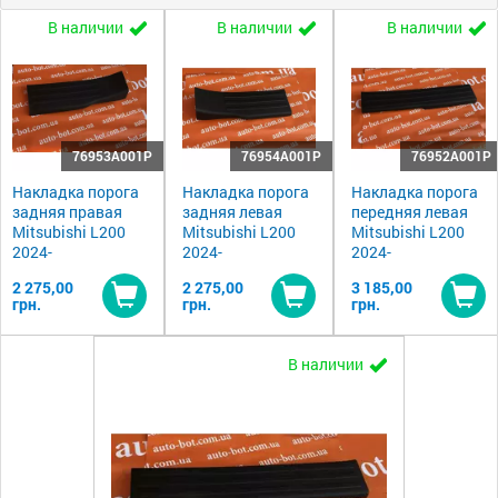
В наличии
В наличии
В наличии
76953A001P
76954A001P
76952A001P
Накладка порога
Накладка порога
Накладка порога
задняя правая
задняя левая
передняя левая
Mitsubishi L200
Mitsubishi L200
Mitsubishi L200
2024-
2024-
2024-
2 275,00
2 275,00
3 185,00
грн.
грн.
грн.
Купить
Купить
Ку
В наличии