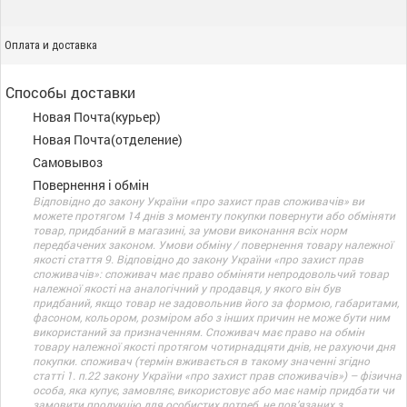
Оплата и доставка
Способы доставки
Новая Почта(курьер)
Новая Почта(отделение)
Самовывоз
Повернення і обмін
Відповідно до закону України «про захист прав споживачів» ви
можете протягом 14 днів з моменту покупки повернути або обміняти
товар, придбаний в магазині, за умови виконання всіх норм
передбачених законом. Умови обміну / повернення товару належної
якості стаття 9. Відповідно до закону України «про захист прав
споживачів»: споживач має право обміняти непродовольчий товар
належної якості на аналогічний у продавця, у якого він був
придбаний, якщо товар не задовольнив його за формою, габаритами,
фасоном, кольором, розміром або з інших причин не може бути ним
використаний за призначенням. Споживач має право на обмін
товару належної якості протягом чотирнадцяти днів, не рахуючи дня
покупки. споживач (термін вживається в такому значенні згідно
статті 1. п.22 закону України «про захист прав споживачів») – фізична
особа, яка купує, замовляє, використовує або має намір придбати чи
замовити продукцію для особистих потреб, не пов’язаних з