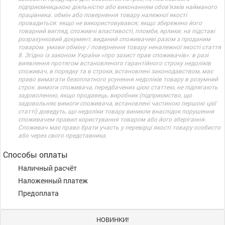
підприємницькою діяльністю або виконанням обов’язків найманого
працівника. обмін або повернення товару належної якості
провадиться: якщо не використовувався; якщо збережено його
товарний вигляд, споживчі властивості, пломби, ярлики; на підставі
розрахунковий документ, виданий споживачеві разом з проданим
товаром. умови обміну / повернення товару неналежної якості стаття
8. Згідно із законом України «про захист прав споживачів»: в разі
виявлення протягом встановленого гарантійного строку недоліків
споживач, в порядку та в строки, встановлені законодавством, має
право вимагати безоплатного усунення недоліків товару в розумний
строк. вимоги споживача, передбачених цією статтею, не підлягають
задоволенню, якщо продавець, виробник (підприємство, що
задовольняє вимоги споживача, встановлені частиною першою цієї
статті) доведуть, що недоліки товару виникли внаслідок порушення
споживачем правил користування товаром або його зберігання.
Споживач має право брати участь у перевірці якості товару особисто
або через свого представника.
Способы оплаты
Наличный расчёт
Наложенный платеж
Предоплата
НОВИНКИ!