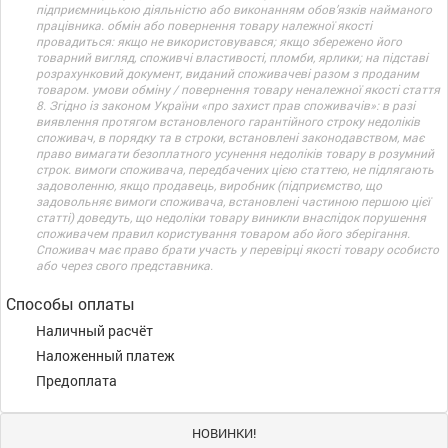
підприємницькою діяльністю або виконанням обов’язків найманого
працівника. обмін або повернення товару належної якості
провадиться: якщо не використовувався; якщо збережено його
товарний вигляд, споживчі властивості, пломби, ярлики; на підставі
розрахунковий документ, виданий споживачеві разом з проданим
товаром. умови обміну / повернення товару неналежної якості стаття
8. Згідно із законом України «про захист прав споживачів»: в разі
виявлення протягом встановленого гарантійного строку недоліків
споживач, в порядку та в строки, встановлені законодавством, має
право вимагати безоплатного усунення недоліків товару в розумний
строк. вимоги споживача, передбачених цією статтею, не підлягають
задоволенню, якщо продавець, виробник (підприємство, що
задовольняє вимоги споживача, встановлені частиною першою цієї
статті) доведуть, що недоліки товару виникли внаслідок порушення
споживачем правил користування товаром або його зберігання.
Споживач має право брати участь у перевірці якості товару особисто
або через свого представника.
Способы оплаты
Наличный расчёт
Наложенный платеж
Предоплата
НОВИНКИ!