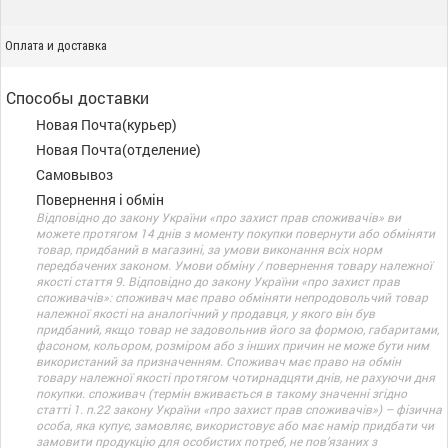
Оплата и доставка
Способы доставки
Новая Почта(курьер)
Новая Почта(отделение)
Самовывоз
Повернення і обмін
Відповідно до закону України «про захист прав споживачів» ви
можете протягом 14 днів з моменту покупки повернути або обміняти
товар, придбаний в магазині, за умови виконання всіх норм
передбачених законом. Умови обміну / повернення товару належної
якості стаття 9. Відповідно до закону України «про захист прав
споживачів»: споживач має право обміняти непродовольчий товар
належної якості на аналогічний у продавця, у якого він був
придбаний, якщо товар не задовольнив його за формою, габаритами,
фасоном, кольором, розміром або з інших причин не може бути ним
використаний за призначенням. Споживач має право на обмін
товару належної якості протягом чотирнадцяти днів, не рахуючи дня
покупки. споживач (термін вживається в такому значенні згідно
статті 1. п.22 закону України «про захист прав споживачів») – фізична
особа, яка купує, замовляє, використовує або має намір придбати чи
замовити продукцію для особистих потреб, не пов’язаних з