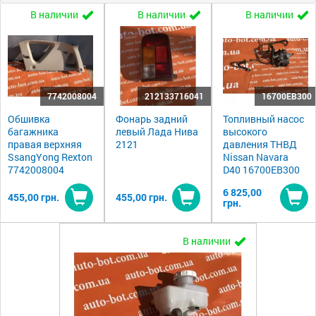
В наличии
В наличии
В наличии
7742008004
212133716041
16700EB300
Обшивка
Фонарь задний
Топливный насос
багажника
левый Лада Нива
высокого
правая верхняя
2121
давления ТНВД
SsangYong Rexton
Nissan Navara
7742008004
D40 16700EB300
6 825,00
455,00 грн.
455,00 грн.
грн.
Купить
Купить
Ку
В наличии