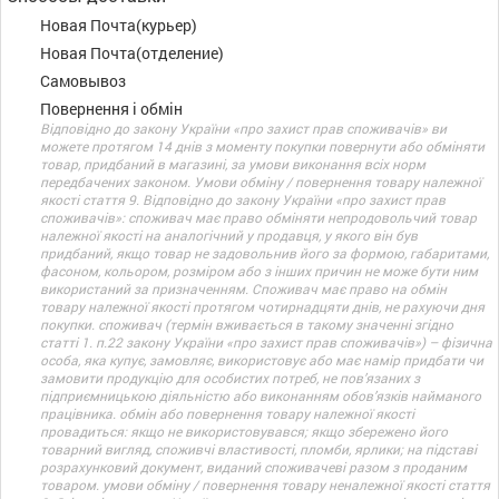
Новая Почта(курьер)
Новая Почта(отделение)
Самовывоз
Повернення і обмін
Відповідно до закону України «про захист прав споживачів» ви
можете протягом 14 днів з моменту покупки повернути або обміняти
товар, придбаний в магазині, за умови виконання всіх норм
передбачених законом. Умови обміну / повернення товару належної
якості стаття 9. Відповідно до закону України «про захист прав
споживачів»: споживач має право обміняти непродовольчий товар
належної якості на аналогічний у продавця, у якого він був
придбаний, якщо товар не задовольнив його за формою, габаритами,
фасоном, кольором, розміром або з інших причин не може бути ним
використаний за призначенням. Споживач має право на обмін
товару належної якості протягом чотирнадцяти днів, не рахуючи дня
покупки. споживач (термін вживається в такому значенні згідно
статті 1. п.22 закону України «про захист прав споживачів») – фізична
особа, яка купує, замовляє, використовує або має намір придбати чи
замовити продукцію для особистих потреб, не пов’язаних з
підприємницькою діяльністю або виконанням обов’язків найманого
працівника. обмін або повернення товару належної якості
провадиться: якщо не використовувався; якщо збережено його
товарний вигляд, споживчі властивості, пломби, ярлики; на підставі
розрахунковий документ, виданий споживачеві разом з проданим
товаром. умови обміну / повернення товару неналежної якості стаття