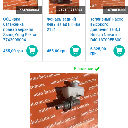
7742008004
212133716041
16700EB300
Обшивка
Фонарь задний
Топливный насос
багажника
левый Лада Нива
высокого
правая верхняя
2121
давления ТНВД
SsangYong Rexton
Nissan Navara
7742008004
D40 16700EB300
6 825,00
455,00 грн.
455,00 грн.
грн.
Купить
Купить
Ку
В наличии