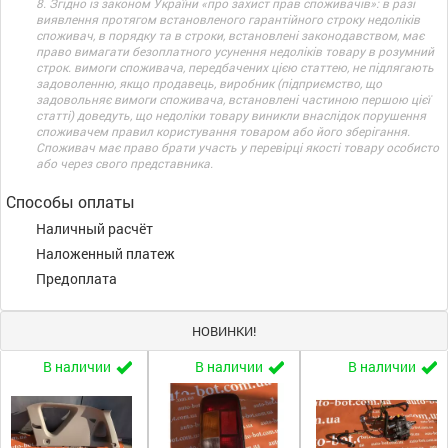
8. Згідно із законом України «про захист прав споживачів»: в разі
виявлення протягом встановленого гарантійного строку недоліків
споживач, в порядку та в строки, встановлені законодавством, має
право вимагати безоплатного усунення недоліків товару в розумний
строк. вимоги споживача, передбачених цією статтею, не підлягають
задоволенню, якщо продавець, виробник (підприємство, що
задовольняє вимоги споживача, встановлені частиною першою цієї
статті) доведуть, що недоліки товару виникли внаслідок порушення
споживачем правил користування товаром або його зберігання.
Споживач має право брати участь у перевірці якості товару особисто
або через свого представника.
Способы оплаты
Наличный расчёт
Наложенный платеж
Предоплата
НОВИНКИ!
В наличии
В наличии
В наличии