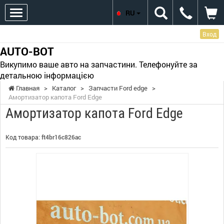
RU
Вход
AUTO-BOT
Викупимо ваше авто на запчастини. Телефонуйте за
детальною інформацією
Главная
>
Каталог
>
Запчасти Ford edge
>
Амортизатор капота Ford Edge
Амортизатор капота Ford Edge
Код товара:
ft4br16c826ac